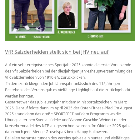
VfR Salzderhelden stellt sich bei JHV neu auf
Auf ein sehr ereignisreiches Sportjahr 2025 konnte die erste Vorsitzende
des VfR Salzderhelden bei der diesjährigen Jahreshauptversammlung des
VfR Salzderhelden von 1910 e.V. zurückblicken.
In dem zurückliegenden Jubiläumsjahr anlässlich des
115jährigen
Bestehens
des Vereins gab es vielfältige Highlight auf die zurückgeblickt
werden konnten.
Gestartet war das Jubiläumsjahr mit dem Minisportabzeichen im März
2025. Darauf folgte dann im April 2025 der Oster-Fitness-Pfad. Im August
2025 stand dann das große
SPORTFEST
auf dem Programm wo die
Übungsleiterinen Svenja Lüdeke und Yvonne Guschke-Weinert mit der
Kreisehrennadel des NTB ausgezeichnet wurden. Im Oktober 2025 gab es
dann noch jede Menge Gruselspaß beim Happy Halloween.
Bei allen Veranstaltungen des Vereins gab es ein buntes und vielfältiges