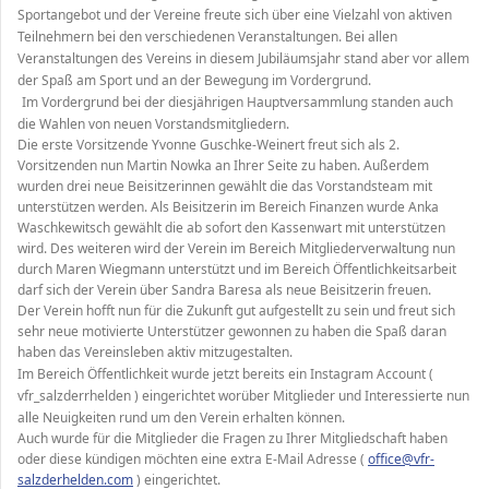
Sportangebot und der Vereine freute sich über eine Vielzahl von aktiven
Teilnehmern bei den verschiedenen Veranstaltungen. Bei allen
Veranstaltungen des Vereins in diesem Jubiläumsjahr stand aber vor allem
der Spaß am Sport und an der Bewegung im Vordergrund.
Im Vordergrund bei der diesjährigen Hauptversammlung standen auch
die Wahlen von neuen Vorstandsmitgliedern.
Die erste Vorsitzende Yvonne Guschke-Weinert freut sich als 2.
Vorsitzenden nun Martin Nowka an Ihrer Seite zu haben. Außerdem
wurden drei neue Beisitzerinnen gewählt die das Vorstandsteam mit
unterstützen werden. Als Beisitzerin im Bereich Finanzen wurde Anka
Waschkewitsch gewählt die ab sofort den Kassenwart mit unterstützen
wird. Des weiteren wird der Verein im Bereich Mitgliederverwaltung nun
durch Maren Wiegmann unterstützt und im Bereich Öffentlichkeitsarbeit
darf sich der Verein über Sandra Baresa als neue Beisitzerin freuen.
Der Verein hofft nun für die Zukunft gut aufgestellt zu sein und freut sich
sehr neue motivierte Unterstützer gewonnen zu haben die Spaß daran
haben das Vereinsleben aktiv mitzugestalten.
Im Bereich Öffentlichkeit wurde jetzt bereits ein Instagram Account (
vfr_salzderrhelden ) eingerichtet worüber Mitglieder und Interessierte nun
alle Neuigkeiten rund um den Verein erhalten können.
Auch wurde für die Mitglieder die Fragen zu Ihrer Mitgliedschaft haben
oder diese kündigen möchten eine extra E-Mail Adresse (
office@vfr-
salzderhelden.com
) eingerichtet.