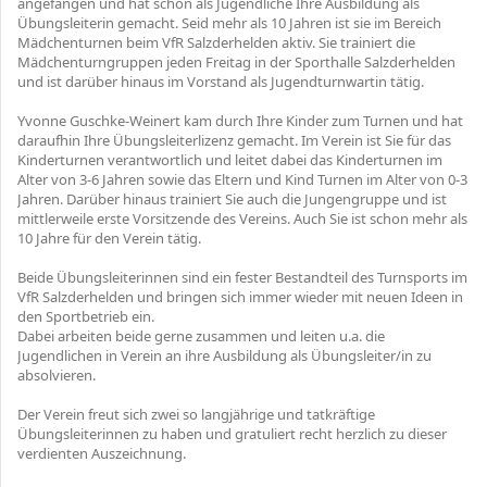
angefangen und hat schon als Jugendliche Ihre Ausbildung als
Übungsleiterin gemacht. Seid mehr als 10 Jahren ist sie im Bereich
Mädchenturnen beim VfR Salzderhelden aktiv. Sie trainiert die
Mädchenturngruppen jeden Freitag in der Sporthalle Salzderhelden
und ist darüber hinaus im Vorstand als Jugendturnwartin tätig.
Yvonne Guschke-Weinert kam durch Ihre Kinder zum Turnen und hat
daraufhin Ihre Übungsleiterlizenz gemacht. Im Verein ist Sie für das
Kinderturnen verantwortlich und leitet dabei das Kinderturnen im
Alter von 3-6 Jahren sowie das Eltern und Kind Turnen im Alter von 0-3
Jahren. Darüber hinaus trainiert Sie auch die Jungengruppe und ist
mittlerweile erste Vorsitzende des Vereins. Auch Sie ist schon mehr als
10 Jahre für den Verein tätig.
Beide Übungsleiterinnen sind ein fester Bestandteil des Turnsports im
VfR Salzderhelden und bringen sich immer wieder mit neuen Ideen in
den Sportbetrieb ein.
Dabei arbeiten beide gerne zusammen und leiten u.a. die
Jugendlichen in Verein an ihre Ausbildung als Übungsleiter/in zu
absolvieren.
Der Verein freut sich zwei so langjährige und tatkräftige
Übungsleiterinnen zu haben und gratuliert recht herzlich zu dieser
verdienten Auszeichnung.