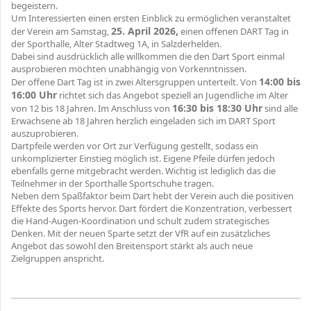
begeistern.
Um Interessierten einen ersten Einblick zu ermöglichen veranstaltet
25. April 2026,
der Verein am Samstag,
einen offenen DART Tag in
der Sporthalle, Alter Stadtweg 1A, in Salzderhelden.
Dabei sind ausdrücklich alle willkommen die den Dart Sport einmal
ausprobieren möchten unabhängig von Vorkenntnissen.
14:00 bis
Der offene Dart Tag ist in zwei Altersgruppen unterteilt. Von
16:00 Uhr
richtet sich das Angebot speziell an Jugendliche im Alter
16:30 bis 18:30 Uhr
von 12 bis 18 Jahren. Im Anschluss von
sind alle
Erwachsene ab 18 Jahren herzlich eingeladen sich im DART Sport
auszuprobieren.
Dartpfeile werden vor Ort zur Verfügung gestellt, sodass ein
unkomplizierter Einstieg möglich ist. Eigene Pfeile dürfen jedoch
ebenfalls gerne mitgebracht werden. Wichtig ist lediglich das die
Teilnehmer in der Sporthalle Sportschuhe tragen.
Neben dem Spaßfaktor beim Dart hebt der Verein auch die positiven
Effekte des Sports hervor. Dart fördert die Konzentration, verbessert
die Hand-Augen-Koordination und schult zudem strategisches
Denken. Mit der neuen Sparte setzt der VfR auf ein zusätzliches
Angebot das sowohl den Breitensport stärkt als auch neue
Zielgruppen anspricht.