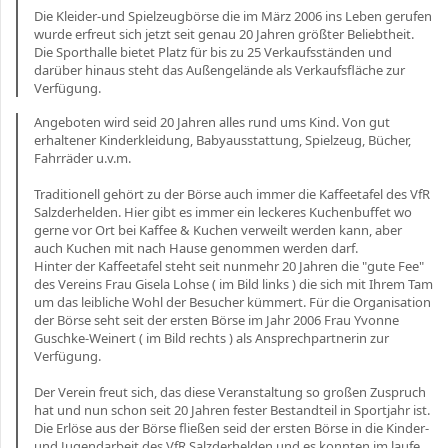
Die Kleider-und Spielzeugbörse die im März 2006 ins Leben gerufen
wurde erfreut sich jetzt seit genau 20 Jahren größter Beliebtheit.
Die Sporthalle bietet Platz für bis zu 25 Verkaufsständen und
darüber hinaus steht das Außengelände als Verkaufsfläche zur
Verfügung.
Angeboten wird seid 20 Jahren alles rund ums Kind. Von gut
erhaltener Kinderkleidung, Babyausstattung, Spielzeug, Bücher,
Fahrräder u.v.m.
Traditionell gehört zu der Börse auch immer die Kaffeetafel des VfR
Salzderhelden. Hier gibt es immer ein leckeres Kuchenbuffet wo
gerne vor Ort bei Kaffee & Kuchen verweilt werden kann, aber
auch Kuchen mit nach Hause genommen werden darf.
Hinter der Kaffeetafel steht seit nunmehr 20 Jahren die "gute Fee"
des Vereins Frau Gisela Lohse ( im Bild links ) die sich mit Ihrem Tam
um das leibliche Wohl der Besucher kümmert. Für die Organisation
der Börse seht seit der ersten Börse im Jahr 2006 Frau Yvonne
Guschke-Weinert ( im Bild rechts ) als Ansprechpartnerin zur
Verfügung.
Der Verein freut sich, das diese Veranstaltung so großen Zuspruch
hat und nun schon seit 20 Jahren fester Bestandteil in Sportjahr ist.
Die Erlöse aus der Börse fließen seid der ersten Börse in die Kinder-
und Jugendarbeit des VfR Salzderhelden und es konnten im laufe