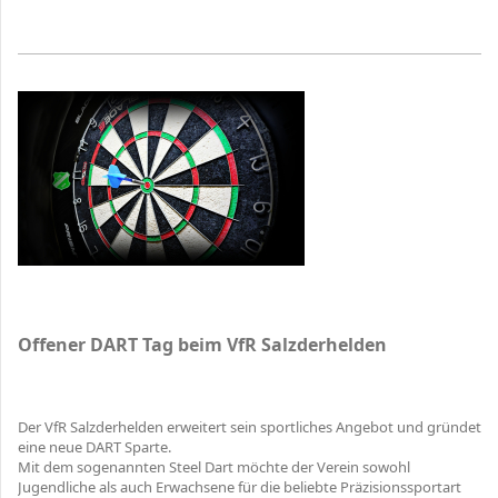
Offener DART Tag beim VfR Salzderhelden
Der VfR Salzderhelden erweitert sein sportliches Angebot und gründet
eine neue DART Sparte.
Mit dem sogenannten Steel Dart möchte der Verein sowohl
Jugendliche als auch Erwachsene für die beliebte Präzisionssportart