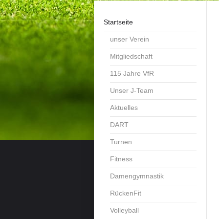
Startseite
unser Verein
Mitgliedschaft
115 Jahre VfR
Unser J-Team
Aktuelles
DART
Turnen
Fitness
Damengymnastik
RückenFit
Volleyball