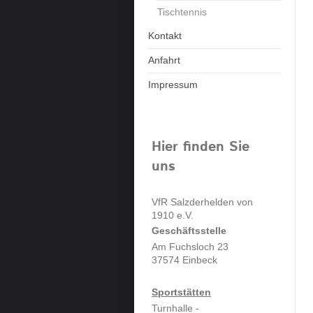
Tischtennis
Kontakt
Anfahrt
Impressum
Hier finden Sie
uns
VfR Salzderhelden von
1910 e.V.
Geschäftsstelle
Am Fuchsloch 23
37574
Einbeck
Sportstätten
Turnhalle -