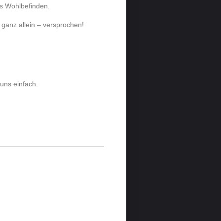
res Wohlbefinden.
ganz allein – versprochen!
uns einfach.