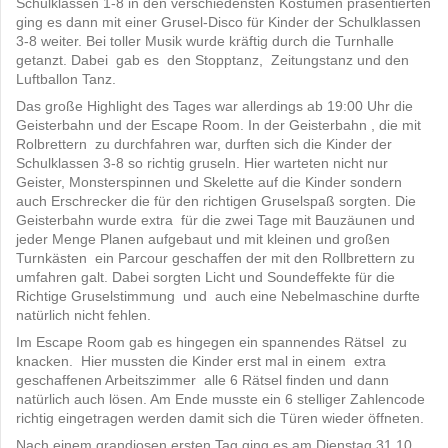
Schulklassen 1-8 in den verschiedensten Kostümen präsentierten
ging es dann mit einer Grusel-Disco für Kinder der Schulklassen
3-8 weiter. Bei toller Musik wurde kräftig durch die Turnhalle
getanzt. Dabei gab es den Stopptanz, Zeitungstanz und den
Luftballon Tanz.
Das große Highlight des Tages war allerdings ab 19:00 Uhr die
Geisterbahn und der Escape Room. In der Geisterbahn , die mit
Rolbrettern zu durchfahren war, durften sich die Kinder der
Schulklassen 3-8 so richtig gruseln. Hier warteten nicht nur
Geister, Monsterspinnen und Skelette auf die Kinder sondern
auch Erschrecker die für den richtigen Gruselspaß sorgten. Die
Geisterbahn wurde extra für die zwei Tage mit Bauzäunen und
jeder Menge Planen aufgebaut und mit kleinen und großen
Turnkästen ein Parcour geschaffen der mit den Rollbrettern zu
umfahren galt. Dabei sorgten Licht und Soundeffekte für die
Richtige Gruselstimmung und auch eine Nebelmaschine durfte
natürlich nicht fehlen.
Im Escape Room gab es hingegen ein spannendes Rätsel zu
knacken. Hier mussten die Kinder erst mal in einem extra
geschaffenen Arbeitszimmer alle 6 Rätsel finden und dann
natürlich auch lösen. Am Ende musste ein 6 stelliger Zahlencode
richtig eingetragen werden damit sich die Türen wieder öffneten.
Nach einem grandiosen ersten Tag ging es am Dienstag 31.10.