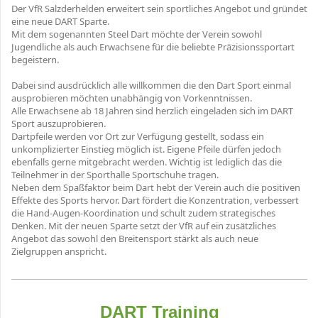
Der VfR Salzderhelden erweitert sein sportliches Angebot und gründet
eine neue DART Sparte.
Mit dem sogenannten Steel Dart möchte der Verein sowohl
Jugendliche als auch Erwachsene für die beliebte Präzisionssportart
begeistern.
Dabei sind ausdrücklich alle willkommen die den Dart Sport einmal
ausprobieren möchten unabhängig von Vorkenntnissen.
Alle Erwachsene ab 18 Jahren sind herzlich eingeladen sich im DART
Sport auszuprobieren.
Dartpfeile werden vor Ort zur Verfügung gestellt, sodass ein
unkomplizierter Einstieg möglich ist. Eigene Pfeile dürfen jedoch
ebenfalls gerne mitgebracht werden. Wichtig ist lediglich das die
Teilnehmer in der Sporthalle Sportschuhe tragen.
Neben dem Spaßfaktor beim Dart hebt der Verein auch die positiven
Effekte des Sports hervor. Dart fördert die Konzentration, verbessert
die Hand-Augen-Koordination und schult zudem strategisches
Denken. Mit der neuen Sparte setzt der VfR auf ein zusätzliches
Angebot das sowohl den Breitensport stärkt als auch neue
Zielgruppen anspricht.
DART Training